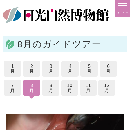
メニュー
8月のガイドツアー
1
2
3
4
5
6
月
月
月
月
月
月
7
8
9
10
11
12
月
月
月
月
月
月