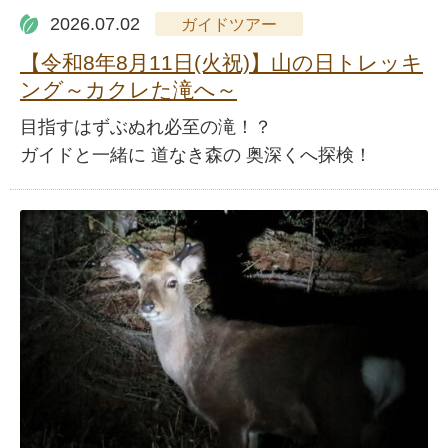
2026.07.02
ガイドツアー
【令和8年8月11日(火祝)】山の日トレッキ
ング～カクレた滝へ～
目指すはずぶぬれ必至の滝！？
ガイドと一緒に 道なき森の 奥深くへ探検！