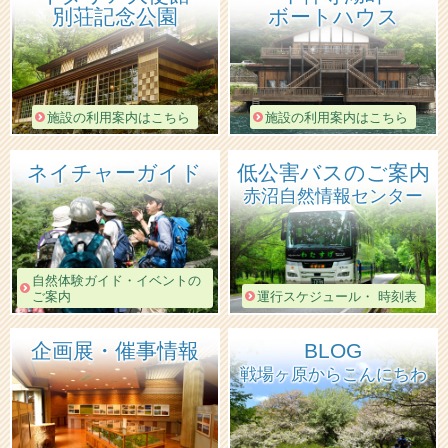
別荘記念公園
ボートハウス
施設の利用案内はこちら
施設の利用案内はこちら
ネイチャーガイド
低公害バスのご案内
赤沼自然情報センター
自然体験ガイド・イベントの
ご案内
運行スケジュール・ 時刻表
企画展・催事情報
BLOG
戦場ヶ原からこんにちわ