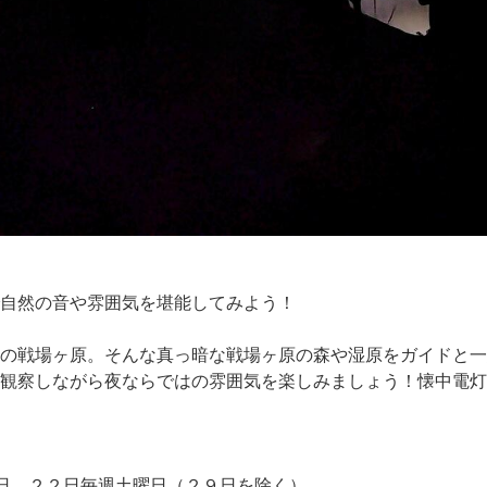
自然の音や雰囲気を堪能してみよう！
の戦場ヶ原。そんな真っ暗な戦場ヶ原の森や湿原をガイドと一
観察しながら夜ならではの雰囲気を楽しみましょう！懐中電灯
日、２２日毎週土曜日（２９日を除く）