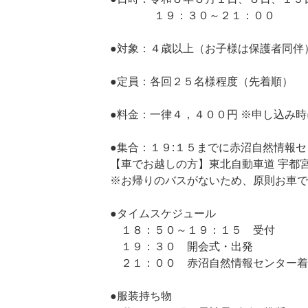
１９：３０～２１：００
●対象：４歳以上（お子様は保護者同伴
●定員：各回２５名様程度（先着順）
●料金：一律４，４００円 ※申し込み
●集合：１９:１５までに赤沼自然情報
【車でお越しの方】東北自動車道 宇都宮
※お帰りのバスがないため、原則お車で
●タイムスケジュール
１８：５０～１９：１５ 受付
１９：３０ 開会式・出発
２１：００ 赤沼自然情報センター着
●服装持ち物