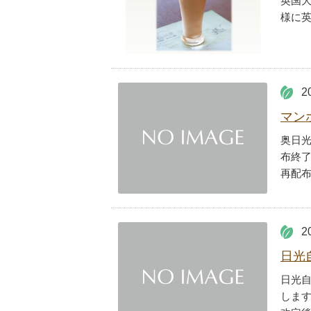
英国大
様に
2
マン
奥日
布終
再配
2
日光
日光
しま