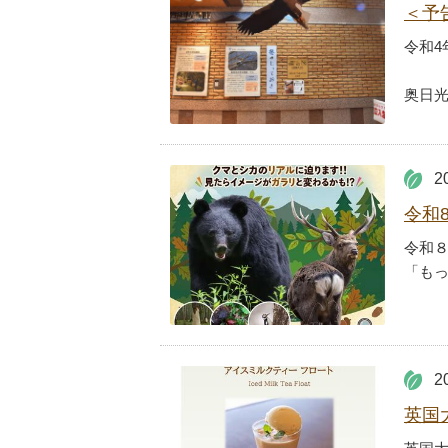
＜予
令和4
奥日
2
令和
令和
「も
2
英国