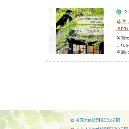
2
英国
20
英国大
これ
今回の
英国大使館別荘記念公園