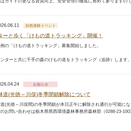
後はガイドの更なる資質向上、安全管理の徹底に努めて参りますの
026.06.11
自然体験イベント
ターと歩く「けもの道トラッキング」開催！
恒例の「けもの道トラッキング」募集開始しました。
ハンターと共に千手の森のけもの道をトラッキング（追跡）します
026.04.24
お知らせ
林道(光徳～川俣)冬季閉鎖解除について
道(光徳～川俣間)の冬季閉鎖が本日正午に解除され通行が可能に
のお問い合わせは栃木県県西環境森林事務所森林部（0288-23-10