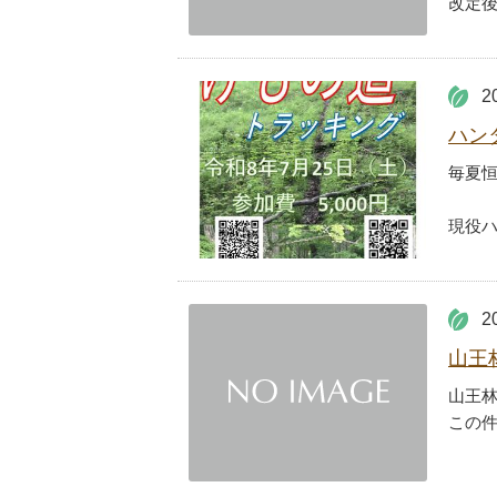
改定
2
ハン
毎夏
現役
2
山王
山王林
この件