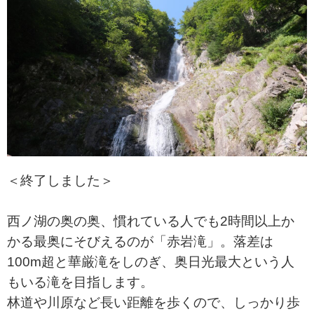
＜終了しました＞
西ノ湖の奥の奥、慣れている人でも2時間以上か
かる最奥にそびえるのが「赤岩滝」。落差は
100m超と華厳滝をしのぎ、奥日光最大という人
もいる滝を目指します。
林道や川原など長い距離を歩くので、しっかり歩