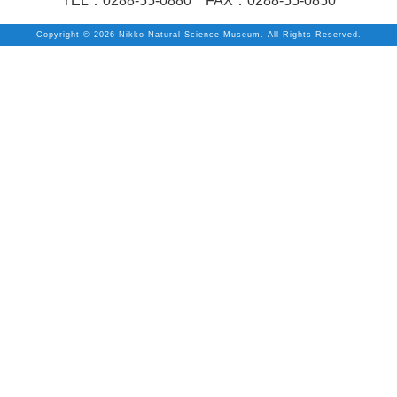
TEL：0288-55-0880 FAX：0288-55-0850
Copyright ©
2026 Nikko Natural Science Museum. All Rights Reserved.