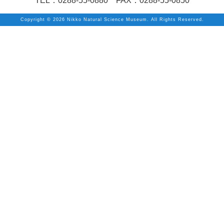
TEL：0288-55-0880 FAX：0288-55-0850
Copyright ©
2026 Nikko Natural Science Museum. All Rights Reserved.