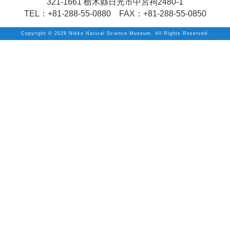
321-1661 栃木縣日光市中宮祠2480-1
TEL：+81-288-55-0880 FAX：+81-288-55-0850
Copyright ©
2026 Nikko Natural Science Museum. All Rights Reserved.