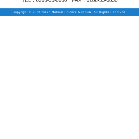
TEL：0288-55-0880 FAX：0288-55-0850
Copyright ©
2026 Nikko Natural Science Museum. All Rights Reserved.