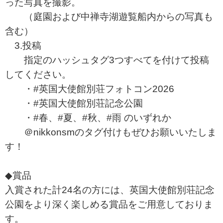
った写真を撮影。
（庭園および中禅寺湖遊覧船内からの写真も
含む）
3.投稿
指定のハッシュタグ3つすべてを付けて投稿
してください。
・#英国大使館別荘フォトコン2026
・#英国大使館別荘記念公園
・#春、#夏、#秋、#雨 のいずれか
＠nikkonsmのタグ付けもぜひお願いいたしま
す！
◆賞品
入賞された計24名の方には、英国大使館別荘記念
公園をより深く楽しめる賞品をご用意しておりま
す。